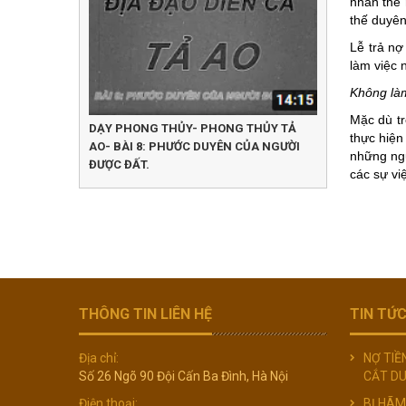
nhân thế 
thế duyên
Lễ trả nợ
làm việc 
Không làm
Mặc dù tr
DẠY PHONG THỦY- PHONG THỦY TẢ
thực hiệ
AO- BÀI 8: PHƯỚC DUYÊN CỦA NGƯỜI
những ngư
ĐƯỢC ĐẤT.
các sự vi
THÔNG TIN LIÊN HỆ
TIN TỨ
Địa chỉ:
NỢ TIỀ
Số 26 Ngõ 90 Đội Cấn Ba Đình, Hà Nội
CẮT D
Điện thoại:
BỊ HÃM