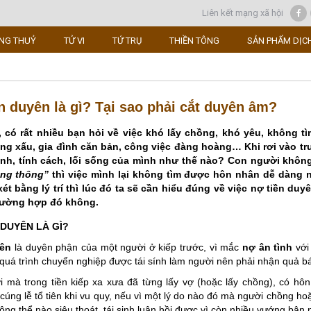
Liên kết mạng xã hội
NG THUỶ
TỬ VI
TỨ TRỤ
THIỀN TÔNG
SẢN PHẨM DỊC
n duyên là gì? Tại sao phải cắt duyên âm?
, có rất nhiều bạn hỏi về việc khó lấy chồng, khó yêu, không t
ng xấu, gia đình căn bản, công việc đàng hoàng… Khi rơi vào tr
nh, tính cách, lối sống của mình như thế nào? Con người khôn
ông thông”
thì việc mình lại không tìm được hôn nhân dễ dàng n
ét bằng lý trí thì lúc đó ta sẽ cần hiểu đúng về việc nợ tiền du
rường hợp đó không.
 DUYÊN LÀ GÌ?
yên
là duyên phận của một người ở kiếp trước, vì mắc
nợ ân tình
với
quá trình chuyển nghiệp được tái sính làm người nên phải nhận quả bá
 mà trong tiền kiếp xa xưa đã từng lấy vợ (hoặc lấy chồng), có hô
 cúng lễ tổ tiên khi vu quy, nếu vì một lý do nào đó mà người chồng hoặc
hông thể nào siêu thoát, tái sinh luân hồi được vì còn nhiều vướng bận 