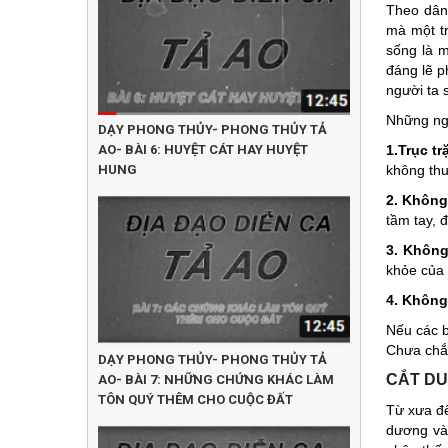
Theo dân 
mà một tr
sống là m
đáng lẽ p
người ta 
Những ngư
DẠY PHONG THỦY- PHONG THỦY TẢ
AO- BÀI 6: HUYỆT CÁT HAY HUYỆT
1.Trục tr
HUNG
không thu
2. Không
tầm tay, 
3. Không
khỏe của 
4. Không
Nếu các b
Chưa chắ
DẠY PHONG THỦY- PHONG THỦY TẢ
CẮT DU
AO- BÀI 7: NHỮNG CHỨNG KHÁC LÀM
TÔN QUÝ THÊM CHO CUỘC ĐẤT
Từ xưa đế
dương và 