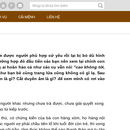
H VỤ
CẢI MỆNH
LIÊN HỆ
ìm được người phù hợp cứ yêu rồi lại bị bỏ dù hình
ường hợp đó đầu tiên các bạn nên xem lại chính con
g ai hoàn hảo cả như các cụ vẫn nói
“cao không tới,
hư bạn bè cùng trang lứa cũng không có gì lạ. Sau
yên là gì? Cắt duyên âm là gì? để xem mình có rơi vào
 người khác nhưng chưa trả được, chưa giải quyết xong.
o từ kiếp trước.
n thú, có chứng kiến của bà con hàng xóm, họ hàng nội
 người vợ phải chầu tiên tổ khi tuổi đời còn trẻ, thì vong
nơi cõi trần, tâm thức không thể nào thanh thản mà tu tập