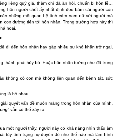
êng liêng quý giá, thậm chí đã ăn hỏi, chuẩn bị hôn lễ…
ong hồn người chết ấy nhất định đeo bám cái người còn
ăn cản những mối quan hệ tình cảm nam nữ với người mà
ên con đường tiến tới hôn nhân. Trong trường hợp này thì
há hoại.
n:
để đi đến hôn nhân hay gặp nhiều sự khó khăn trở ngại,
g thành phải hủy bỏ. Hoặc hôn nhân tưởng như đã trong
âu không có con mà không liên quan đến bệnh tật, sức
ùng là bỏ nhau.
ể giải quyết vấn đề muộn màng trong hôn nhân của mình.
rong”
vẫn có thể xảy ra.
 qua một người thầy, người này có khả năng nhìn thấu âm
ải tùy tình trạng nợ duyên đó như thế nào mà làm hình