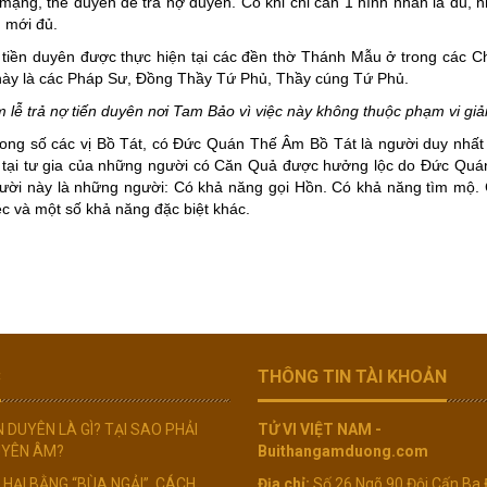
mạng, thế duyên để trả nợ duyên. Có khi chỉ cần 1 hình nhân là đủ, 
 mới đủ.
 tiền duyên được thực hiện tại các đền thờ Thánh Mẫu ở trong các 
này là các Pháp Sư, Đồng Thầy Tứ Phủ, Thầy cúng Tứ Phủ.
 lễ trả nợ tiến duyên nơi Tam Bảo vì việc này không thuộc phạm vi giải
ong số các vị Bồ Tát, có Đức Quán Thế Âm Bồ Tát là người duy nhất
n tại tư gia của những người có Căn Quả được hưởng lộc do Đức Qu
ời này là những người: Có khả năng gọi Hồn. Có khả năng tìm mộ. C
ệc và một số khả năng đặc biệt khác.
C
THÔNG TIN TÀI KHOẢN
N DUYÊN LÀ GÌ? TẠI SAO PHẢI
TỬ VI VIỆT NAM -
UYÊN ÂM?
Buithangamduong.com
 HẠI BẰNG “BÙA NGẢI”, CÁCH
Địa chỉ:
Số 26 Ngõ 90 Đội Cấn Ba 