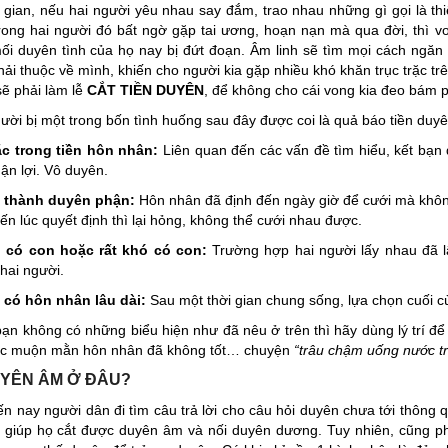
gian, nếu hai người yêu nhau say đắm, trao nhau những gì gọi là thi
ong hai người đó bất ngờ gặp tai ương, hoạn nạn mà qua đời, thì v
ối duyên tình của họ nay bị đứt đoạn. Âm linh sẽ tìm mọi cách ng
hải thuộc về mình, khiến cho người kia gặp nhiều khó khăn trục trặc tr
sẽ phải làm lễ
CẮT TIỀN DUYÊN
, để không cho cái vong kia đeo bám p
ời bị một trong bốn tình huống sau đây được coi là quả báo tiền duyê
ặc trong tiền hôn nhân:
Liên quan đến các vấn đề tìm hiểu, kết bạn 
ận lợi. Vô duyên.
 thành duyên phận:
Hôn nhân đã định đến ngày giờ để cưới mà khôn
đến lúc quyết định thì lại hỏng, không thể cưới nhau được.
 có con hoặc rất khó có con:
Trường hợp hai người lấy nhau đã l
hai người.
 có hôn nhân lâu dài:
Sau một thời gian chung sống, lựa chọn cuối c
ạn không có những biểu hiện như đã nêu ở trên thì hãy dùng lý trí đ
c muộn mằn hôn nhân đã không tốt… chuyện
“trâu chậm uống nước t
YÊN ÂM Ở ĐÂU?
n nay người dân đi tìm câu trả lời cho câu hỏi duyên chưa tới thông
giúp họ cắt được duyên âm và nối duyên dương. Tuy nhiên, cũng ph