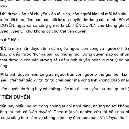
được.
 thì được luân hồi chuyển kiếp tái sinh, còn người kia với mối hận sầu
luôn dõi theo, đeo bám cái mối lương duyên dở dang của mình. Bởi vậ
DUYÊN, ngay cả sớ cũng ghi rõ là LỄ TIỀN DUYÊN chứ không ghi cắt 
uyến luyến”
… chứ không có chữ Cắt tiền duyên.
ó thể hiểu:
YÊN
là mối nhân duyên tình cảm giữa người còn sống và người ở thế 
Hoặc ở kiếp trước “họ” và bạn có những mối lương duyên nào đó như
thoát được vì còn vấn vương sâu đậm tình duyên hoặc vì một lý do nà
cùng.
ÂM
là tình duyên hiện tại giữa người trần với người ở thế giới bên ki
 yểu, chết bất đắc kỳ tử, tự tử, chết oan”
mà vong linh không chấp nhận 
tiền duyên thường hay có những giấc mơ đi chơi, yêu thương, quan 
 TIỀN DUYÊN
đến nay nhiều người trong chúng ta chỉ nghĩ rằng, những người không
hồng thì mới có
“tiền duyên”
. Theo một vài nghiên cứu thì hầu như ai
i cuộc sống tình cảm vợ chồng hiện nay đến mức nào. Và
“duyên âm”
k