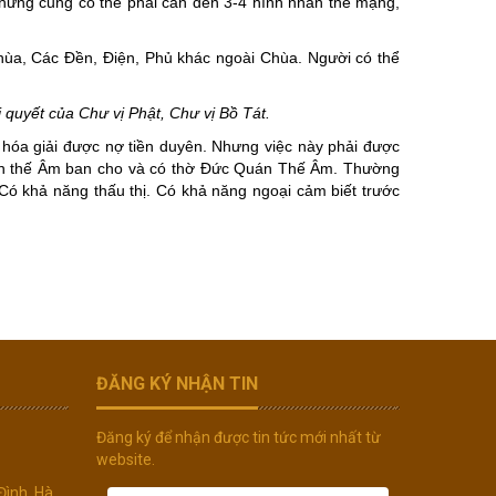
nhưng cũng có thể phải cần đến 3-4 hình nhân thế mạng,
Chùa, Các Đền, Điện, Phủ khác ngoài Chùa. Người có thể
 quyết của Chư vị Phật, Chư vị Bồ Tát.
 hóa giải được nợ tiền duyên. Nhưng việc này phải được
án thế Âm ban cho và có thờ Đức Quán Thế Âm. Thường
ó khả năng thấu thị. Có khả năng ngoại cảm biết trước
ĐĂNG KÝ NHẬN TIN
Đăng ký để nhận được tin tức mới nhất từ
website.
Đình, Hà