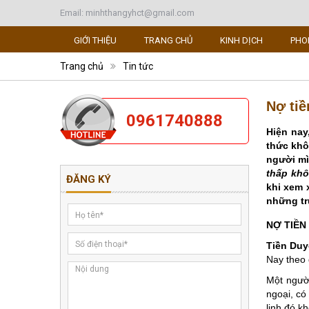
Email:
minhthangyhct@gmail.com
GIỚI THIỆU
TRANG CHỦ
KINH DỊCH
PHO
Trang chủ
Tin tức
Nợ tiề
0961740888
Hiện nay
thức khô
người mì
thấp kh
ĐĂNG KÝ
khi xem x
những t
NỢ TIỀN
Tiền Du
Nay theo 
Một người
ngoại, có
linh đó k