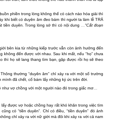
 buồn phiền trong lòng không thể có cách nào hóa giải thì
y khi biết có duyên âm đeo bám thì người ta làm lễ TRẢ
tiền duyên. Trong lòng sớ thì có nội dung …
“Cắt đoạn
giới bên kia từ những kiếp trước vẫn còn ảnh hưởng đến
ng không đến được với nhau. Sau khi mất, nếu “họ” chưa
o thì họ sẽ lang thang tìm bạn, gặp được rồi họ sẽ theo
a. Thông thường “duyên âm” chỉ xảy ra với một số trường
mình đã chết, cố bám lấy những ký ức trên đời.
hệ như vợ chồng với một người nào đó trong giấc mơ…
 lấy được vợ hoặc chồng hay rất khó khăn trong việc tìm
 cũng có “tiền duyên”. Chỉ có điều, “tiền duyên” đó ảnh
hông chỉ xảy ra với nữ giới mà đôi khi xảy ra với cả nam