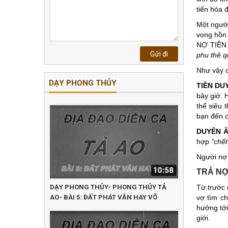
tiến hóa 
Một người
vong hồn 
NỢ TIỀN 
phu thê q
Như vậy c
DẠY PHONG THỦY
TIỀN DU
bây giờ. 
thể siêu 
bạn đến 
DUYÊN 
hợp
“chết
Người nợ 
TRẢ NỢ
DẠY PHONG THỦY- PHONG THỦY TẢ
Từ trước 
AO- BÀI 5: ĐẤT PHÁT VĂN HAY VÕ
vợ tìm c
hưởng tớ
giới.